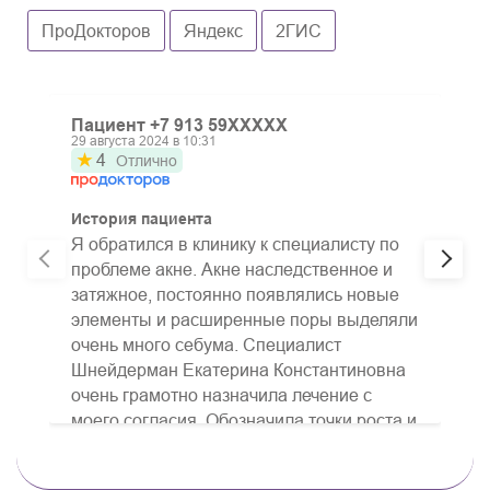
ПроДокторов
Яндекс
2ГИС
Пациент +7 913 59XXXXX
П
29 августа 2024 в 10:31
1
★
4
Отлично
История пациента
И
Я обратился в клинику к специалисту по
О
проблеме акне. Акне наследственное и
п
затяжное, постоянно появлялись новые
о
элементы и расширенные поры выделяли
к
очень много себума. Специалист
п
Шнейдерман Екатерина Константиновна
в
очень грамотно назначила лечение с
Н
моего согласия. Обозначила точки роста и
М
возможные критические ситуации с кожей,
с
все очень скрупулезно и с уважением.
з